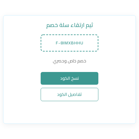
ثيم ارتقاء سلة خصم
F-8IMXBHHU
خصم خاص وحصري
نسخ الكود
تفاصيل الكود