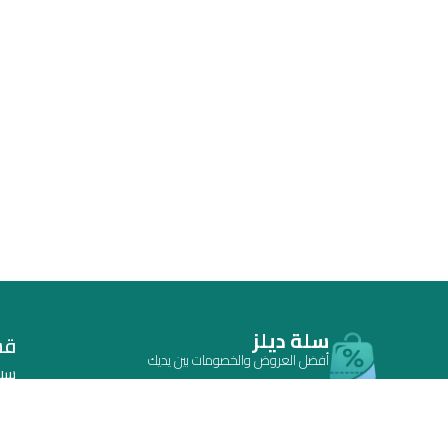
سلة ديلز
قس
أفضل العروض والخصومات بين يديك
سي
أحدث أكواد الخصم والكوبونات والتخفيضات في
اتف
السعودية | محدثة يومياً للمتاجر والمنتجات والاشتراكات
الم
في مكان واحد.