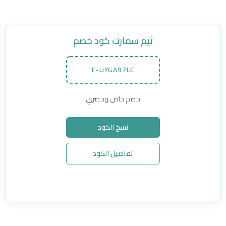
ثيم سمارت كود خصم
F-UYGA97LE
خصم خاص وحصري
نسخ الكود
تفاصيل الكود