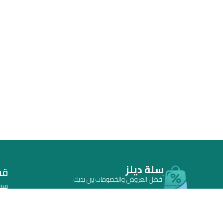
سلة ديلز
قس
أفضل العروض والخصومات بين يديك
سي
أحدث أكواد الخصم والكوبونات والتخفيضات في
اتف
السعودية | محدثة يومياً للمتاجر والمنتجات والاشتراكات
الم
في مكان واحد.