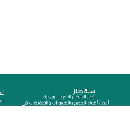
سلة ديلز
قس
أفضل العروض والخصومات بين يديك
سي
أحدث أكواد الخصم والكوبونات والتخفيضات في
السعودية | محدثة يومياً للمتاجر والمنتجات والاشتراكات
اتف
في مكان واحد.
الم