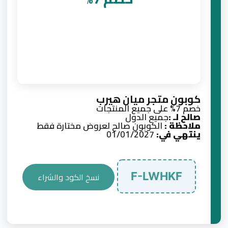
كوبون متجر ميان هيرب
خصم 7% على جميع المنتجات
صالح لـ :
جميع الدول
ملاحظة :
الكوبون صالح لعروض مختارة فقط
ينتهي في:
01/01/2027
F-LWHKF
نسخ الكود والشراء